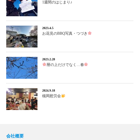
1週間のはじまり♪
2023.4.5
お花見のBBQ写真・つづき
2023.2.28
暦の上だけでなく…春
2024.9.18
槻岡慰労会
会社概要